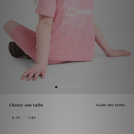
Mon JD
Suivre Ma Commande
Service client
Nos Magasins
Télécharge l'Appli
Choisir une taille
Guide des tailles
6-7Y
7-8Y