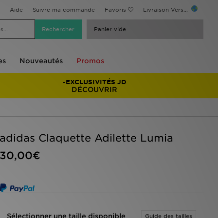
Aide
Suivre ma commande
Favoris
Livraison Vers...
Panier vide
es
Nouveautés
Promos
-EXCLUSIVITÉS JD
DÉCOUVRIR
adidas Claquette Adilette Lumia
30,00€
Sélectionner une taille disponible
Guide des tailles