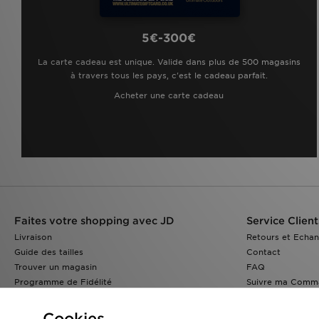
5€-300€
La carte cadeau est unique. Valide dans plus de 500 magasins
à travers tous les pays, c'est le cadeau parfait.
Acheter une carte cadeau
Faites votre shopping avec JD
Service Client
Livraison
Retours et Echa
Guide des tailles
Contact
Trouver un magasin
FAQ
Programme de Fidélité
Suivre ma Comm
Réduction Etudiants
JD Blog
Cookies