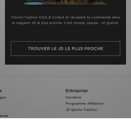
Choisis l’option Click & Collect et récupère ta commande dans
le magasin JD le plus proche. C’est simple, rapide… et gratuit.
TROUVER LE JD LE PLUS PROCHE
s
Entreprise
nges
Carrières
Programme Affiliation
JD Sports Fashion
ande