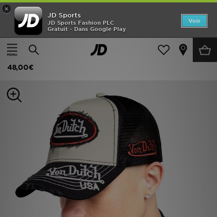
×
JD Sports
Accueil
Voir
JD Sports Fashion PLC
Gratuit - Dans Google Play
Accueil
Femme
Accessoires Femme
Casquettes
Nouveautés
Von Dutch Casquette Trucker
Homme
48,00€
Femme
Enfant
Collections
Marques
Football
Sports
PROMOS