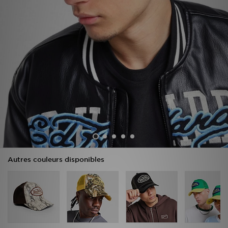
Mon JD
Suivre Ma Commande
Service client
Nos Magasins
Télécharge l'Appli
Autres couleurs disponibles