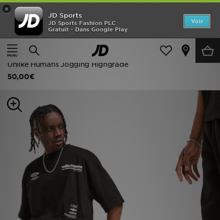
×
JD Sports
Accueil
Voir
JD Sports Fashion PLC
Gratuit - Dans Google Play
Accueil
Homme
Vêtements Homme
Nouveautés
Pantalons de Survêtement
Homme
Unlike Humans Jogging Highgrade
50,00€
Femme
Enfant
Collections
Marques
Football
Sports
PROMOS