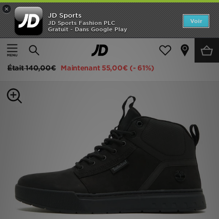
×
JD Sports
Accueil
Voir
JD Sports Fashion PLC
Gratuit - Dans Google Play
Accueil
Homme
Chaussures Homme
Bottes et Chaussures
Nouveautés
Timberland Maple Grove Utility Homme
Homme
Était
140,00€
Maintenant
55,00€
(- 61%)
Femme
Enfant
Collections
Marques
Football
Sports
PROMOS