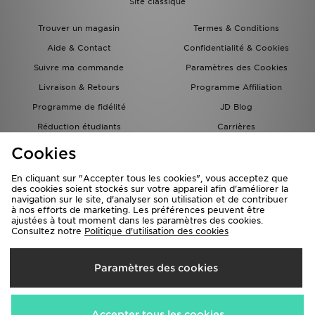
Site classique
Trouver un magasin
Termes & Conditions
Aide & Contact
Confidentialité & Cookies
Suivre ma commande
Paramètres des Cookies
Livraison & Retours
Programme Affiliation
Programme de fidélité
JD Blog
Réduction étudiants
Carrières
Carte Cadeau
Cookies
En cliquant sur "Accepter tous les cookies", vous acceptez que
des cookies soient stockés sur votre appareil afin d'améliorer la
navigation sur le site, d'analyser son utilisation et de contribuer
à nos efforts de marketing. Les préférences peuvent être
ajustées à tout moment dans les paramètres des cookies.
Consultez notre
Politique d'utilisation des cookies
Livraison Vers
Paramètres des cookies
France
Nous acceptons les méthodes de paiement suivantes
Accepter tous les cookies