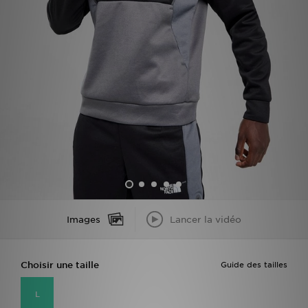
Mon JD
Suivre Ma Commande
Service client
Nos Magasins
Télécharge l'Appli
Images
Lancer la vidéo
Choisir une taille
Guide des tailles
L