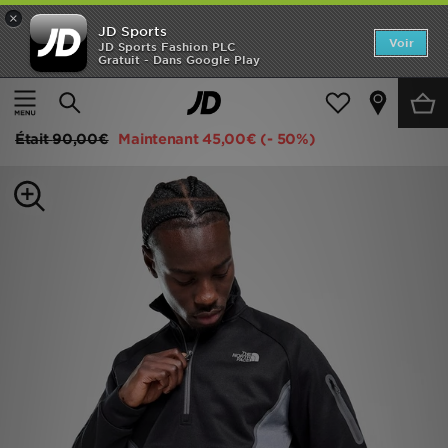
×
JD Sports
Accueil
Voir
JD Sports Fashion PLC
Gratuit - Dans Google Play
Accueil
Homme
Vêtements Homme
Sweats
Nouveautés
The North Face Haut zippé 1/2 Tek
Homme
Était
90,00€
Maintenant
45,00€
(- 50%)
Femme
Enfant
Collections
Marques
Football
Sports
PROMOS