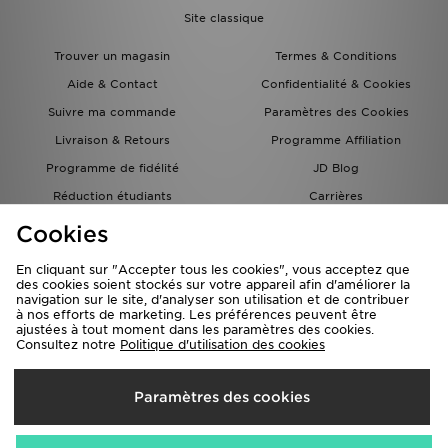
Site classique
Trouver un magasin
Termes & Conditions
Aide & Contact
Confidentialité & Cookies
Suivre ma commande
Paramètres des Cookies
Livraison & Retours
Programme Affiliation
Programme de fidélité
JD Blog
Réduction étudiants
Carrières
Carte Cadeau
Cookies
En cliquant sur "Accepter tous les cookies", vous acceptez que
des cookies soient stockés sur votre appareil afin d'améliorer la
navigation sur le site, d'analyser son utilisation et de contribuer
à nos efforts de marketing. Les préférences peuvent être
ajustées à tout moment dans les paramètres des cookies.
Consultez notre
Politique d'utilisation des cookies
Livraison Vers
Paramètres des cookies
France