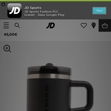
×
JD Sports
Accueil
Voir
JD Sports Fashion PLC
Gratuit - Dans Google Play
Accueil
Femme
Accessoires Femme
Divers
Nouveautés
Stanley Gourde Quencher ProTour Flip Straw 0.59L
Homme
45,00€
Femme
Enfant
Collections
Marques
Football
Sports
PROMOS