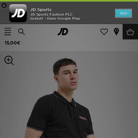
×
JD Sports
Accueil
Voir
JD Sports Fashion PLC
Gratuit - Dans Google Play
Accueil
Homme
Vêtements Homme
Polos
Nouveautés
Reebok Polo Tipped
Homme
15,00€
Femme
Enfant
Collections
Marques
Football
Sports
PROMOS