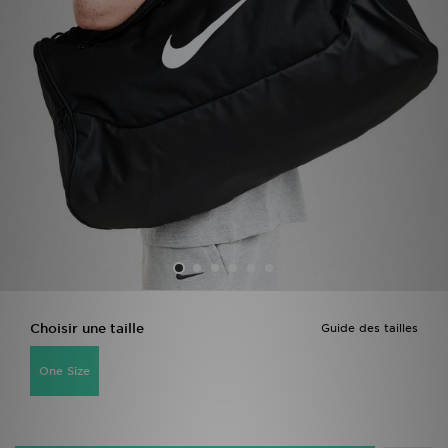
Mon JD
Suivre Ma Commande
Service client
Nos Magasins
Télécharge l'Appli
Choisir une taille
Guide des tailles
One Size