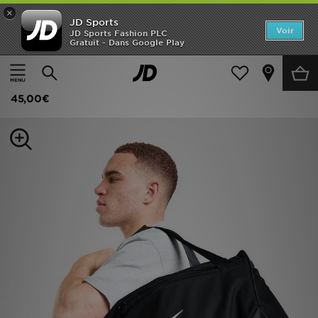
×
JD Sports
Accueil
Voir
JD Sports Fashion PLC
Gratuit - Dans Google Play
Accueil
Femme
Accessoires Femme
Bagagerie
Nouveautés
Nike Sac de sport Brasilia
Homme
45,00€
Femme
Enfant
Collections
Marques
Football
Sports
PROMOS