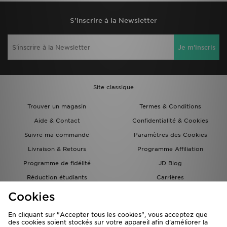
S'inscrire à la Newsletter
Je m'inscris
Site classique
Trouver un magasin
Termes & Conditions
Aide & Contact
Confidentialité & Cookies
Suivre ma commande
Paramètres des Cookies
Livraison & Retours
Programme Affiliation
Programme de fidélité
JD Blog
Réduction étudiants
Carrières
Carte Cadeau
Cookies
En cliquant sur "Accepter tous les cookies", vous acceptez que
des cookies soient stockés sur votre appareil afin d'améliorer la