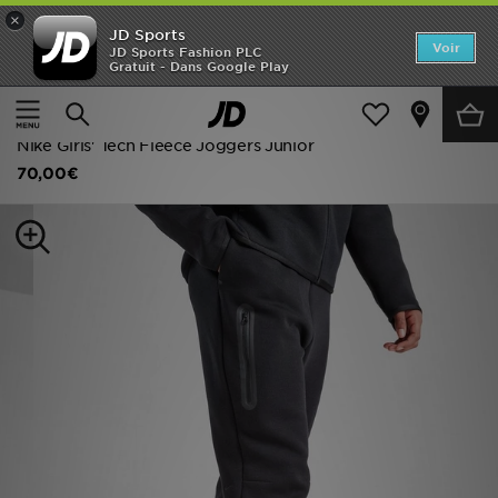
×
JD Sports
Accueil
Voir
JD Sports Fashion PLC
Gratuit - Dans Google Play
Accueil
Enfant
Vêtements Junior (8-15 ans)
Nouveautés
Jeans et Pantalons
Homme
Nike Girls' Tech Fleece Joggers Junior
70,00€
Femme
Enfant
Collections
Marques
Football
Sports
PROMOS