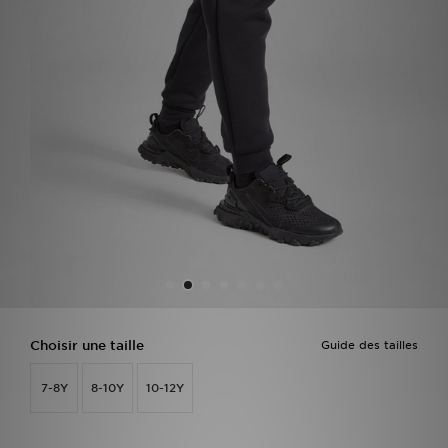
Mon JD
Suivre Ma Commande
Service client
Nos Magasins
Télécharge l'Appli
Choisir une taille
Guide des tailles
7-8Y
8-10Y
10-12Y