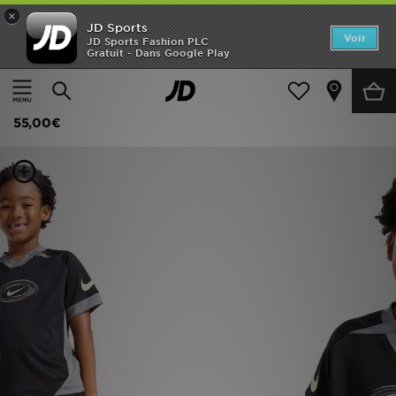
×
JD Sports
Accueil
Voir
JD Sports Fashion PLC
Gratuit - Dans Google Play
Accueil
Enfant
Vêtements Enfant (3-7 ans)
Ensembles d'été
Nouveautés
Nike Ensemble T-shirt et short Football Enfant
Homme
55,00€
Femme
Enfant
Collections
Marques
Football
Sports
PROMOS