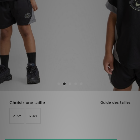
Mon JD
Suivre Ma Commande
Service client
Nos Magasins
Télécharge l'Appli
Choisir une taille
Guide des tailles
2-3Y
3-4Y