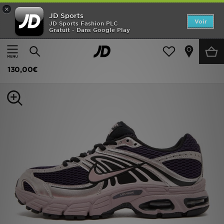
×
JD Sports
Accueil
Voir
JD Sports Fashion PLC
Gratuit - Dans Google Play
Accueil
Femme
Chaussures Femme
Baskets
Nouveautés
Nike Air Max Moto 2K Femme
Homme
130,00€
Femme
Enfant
Collections
Marques
Football
Sports
PROMOS