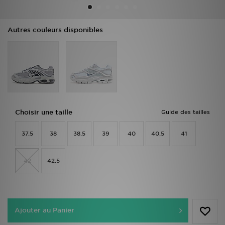
Mon JD
Autres couleurs disponibles
Suivre Ma Commande
Service client
Nos Magasins
Choisir une taille
Guide des tailles
Télécharge l'Appli
37.5
38
38.5
39
40
40.5
41
42
42.5
Ajouter au Panier