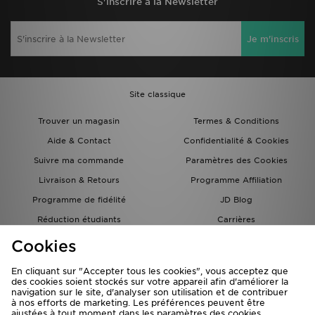
S'inscrire à la Newsletter
Je m'inscris
Site classique
Trouver un magasin
Termes & Conditions
Aide & Contact
Confidentialité & Cookies
Suivre ma commande
Paramètres des Cookies
Livraison & Retours
Programme Affiliation
Programme de fidélité
JD Blog
Réduction étudiants
Carrières
Carte Cadeau
Cookies
En cliquant sur "Accepter tous les cookies", vous acceptez que
des cookies soient stockés sur votre appareil afin d'améliorer la
navigation sur le site, d'analyser son utilisation et de contribuer
à nos efforts de marketing. Les préférences peuvent être
ajustées à tout moment dans les paramètres des cookies.