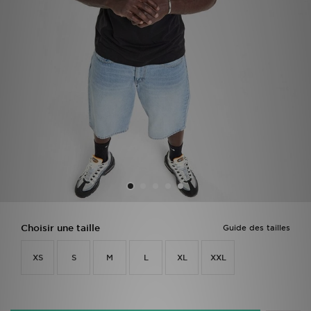
Mon JD
Suivre Ma Commande
Service client
Nos Magasins
Télécharge l'Appli
Choisir une taille
Guide des tailles
XS
S
M
L
XL
XXL