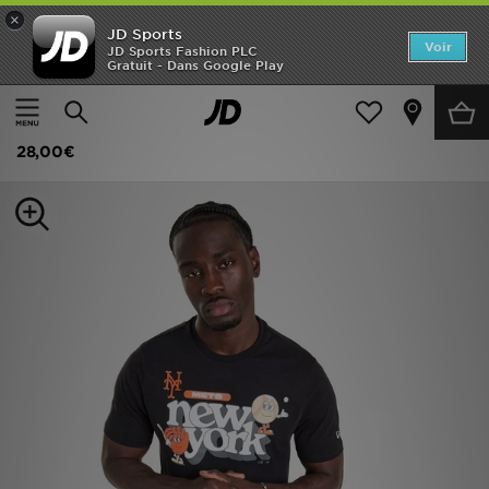
×
JD Sports
Accueil
Voir
JD Sports Fashion PLC
Gratuit - Dans Google Play
Accueil
Homme
Vêtements Homme
T-shirts et Débardeurs
Nouveautés
New Era T-shirt MLB New York Mets
Homme
28,00€
Femme
Enfant
Collections
Marques
Football
Sports
PROMOS