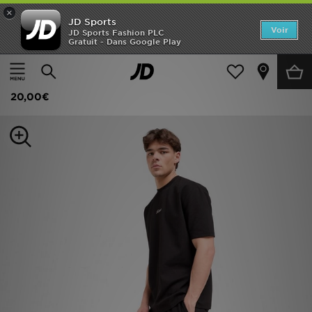
×
JD Sports
Accueil
Voir
JD Sports Fashion PLC
Gratuit - Dans Google Play
Accueil
Homme
Vêtements Homme
Shorts
Nouveautés
McKenzie Short Pismo
Homme
20,00€
Femme
Enfant
Collections
Marques
Football
Sports
PROMOS