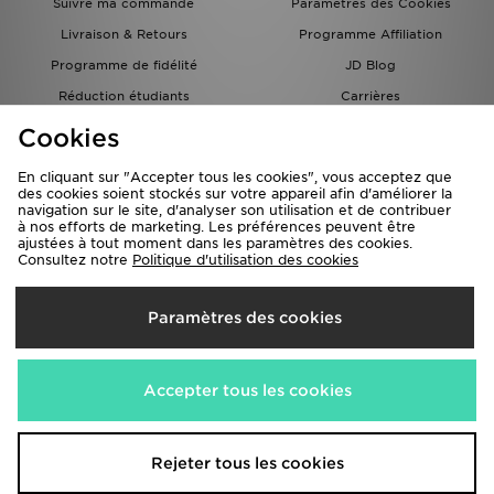
Suivre ma commande
Paramètres des Cookies
Livraison & Retours
Programme Affiliation
Programme de fidélité
JD Blog
Réduction étudiants
Carrières
Carte Cadeau
Cookies
En cliquant sur "Accepter tous les cookies", vous acceptez que
des cookies soient stockés sur votre appareil afin d'améliorer la
navigation sur le site, d'analyser son utilisation et de contribuer
à nos efforts de marketing. Les préférences peuvent être
ajustées à tout moment dans les paramètres des cookies.
Consultez notre
Politique d'utilisation des cookies
Livraison Vers
Paramètres des cookies
France
Nous acceptons les méthodes de paiement suivantes
Accepter tous les cookies
Visitez notre site corporate
www.jdplc.com
Rejeter tous les cookies
Copyright © 2026 JD Sports Fashion PLC , Tous droits réservés