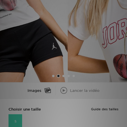
Mon JD
Suivre Ma Commande
Service client
Nos Magasins
Télécharge l'Appli
Images
Lancer la vidéo
Choisir une taille
Guide des tailles
S