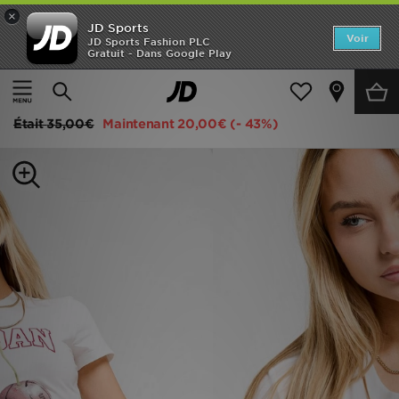
×
JD Sports
Accueil
Voir
JD Sports Fashion PLC
Gratuit - Dans Google Play
Accueil
Femme
Vêtements Femme
Tops
Nouveautés
Jordan T-shirt Cherry Baby
Homme
Était
35,00€
Maintenant
20,00€
(- 43%)
Femme
Enfant
Collections
Marques
Football
Sports
PROMOS