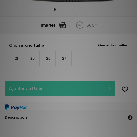
Mon JD
Images
360°
Suivre Ma Commande
Service client
Choisir une taille
Guide des tailles
Nos Magasins
21
25
26
27
Télécharge l'Appli
Ajouter au Panier
Description