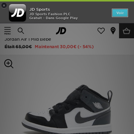
×
JD Sports
Accueil
Voir
JD Sports Fashion PLC
Gratuit - Dans Google Play
Accueil
Enfant
Chaussures Bébé (Tailles 16 à 27)
Nouveautés
Toutes Les Baskets
Homme
Jordan Air 1 Mid Bébé
Était
65,00€
Maintenant
30,00€
(- 54%)
Femme
Enfant
Collections
Marques
Football
Sports
PROMOS