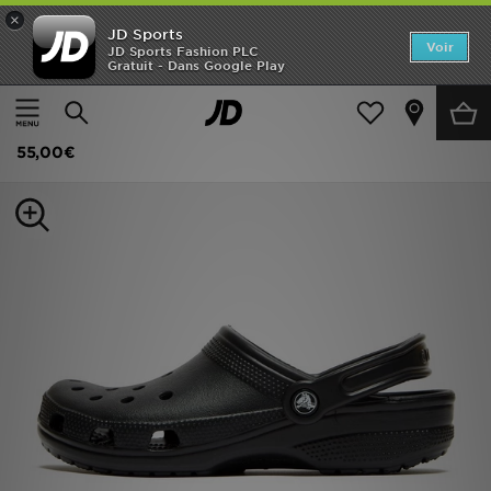
×
JD Sports
Accueil
Voir
JD Sports Fashion PLC
Gratuit - Dans Google Play
Accueil
Femme
Chaussures Femme
Baskets
Nouveautés
Crocs Classic Clog Femme
Homme
55,00€
Femme
Enfant
Collections
Marques
Football
Sports
PROMOS