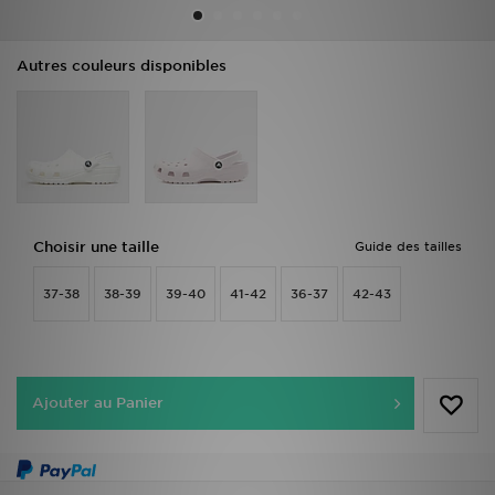
Mon JD
Autres couleurs disponibles
Suivre Ma Commande
Service client
Nos Magasins
Choisir une taille
Guide des tailles
Télécharge l'Appli
37-38
38-39
39-40
41-42
36-37
42-43
Ajouter au Panier