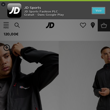
×
JD Sports
Accueil
Voir
JD Sports Fashion PLC
Gratuit - Dans Google Play
Accueil
Homme
Vêtements Homme
Vestes et Blousons
Nouveautés
Berghaus Veste Intervale
Homme
120,00€
Femme
Enfant
Collections
Marques
Football
Sports
PROMOS