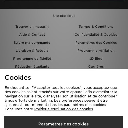
Site classique
Trouver un magasin
Termes & Conditions
Aide & Contact
Confidentialité & Cookies
Suivre ma commande
Paramètres des Cookies
Livraison & Retours
Programme Affiliation
Programme de fidélité
JD Blog
Réduction étudiants
Carrières
Carte Cadeau
Cookies
En cliquant sur "Accepter tous les cookies", vous acceptez que
des cookies soient stockés sur votre appareil afin d'améliorer la
navigation sur le site, d'analyser son utilisation et de contribuer
à nos efforts de marketing. Les préférences peuvent être
ajustées à tout moment dans les paramètres des cookies.
Consultez notre
Politique d'utilisation des cookies
Livraison Vers
Paramètres des cookies
France