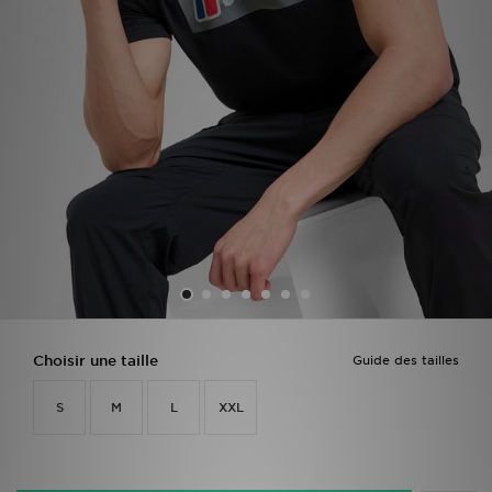
Mon JD
Suivre Ma Commande
Service client
Nos Magasins
Télécharge l'Appli
Choisir une taille
Guide des tailles
S
M
L
XXL