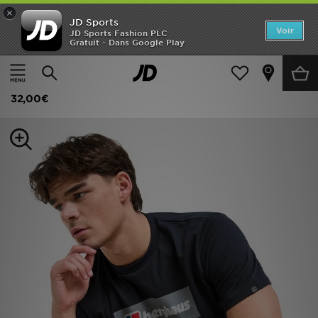
×
JD Sports
Accueil
Voir
JD Sports Fashion PLC
Gratuit - Dans Google Play
Accueil
Homme
Vêtements Homme
T-shirts et Débardeurs
Nouveautés
Berghaus T-shirt Grid Mountain
Homme
32,00€
Femme
Enfant
Collections
Marques
Football
Sports
PROMOS