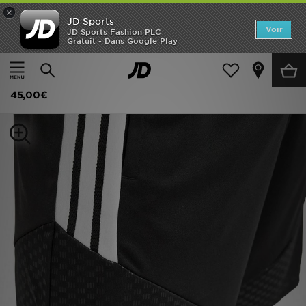
×
JD Sports
Accueil
Voir
JD Sports Fashion PLC
Gratuit - Dans Google Play
Accueil
Homme
Vêtements Homme
Maillots Officiels
Nouveautés
adidas Short D'entraînement Liverpool Fc 26/27 Tiro
Homme
45,00€
Femme
Enfant
Collections
Marques
Football
Sports
PROMOS