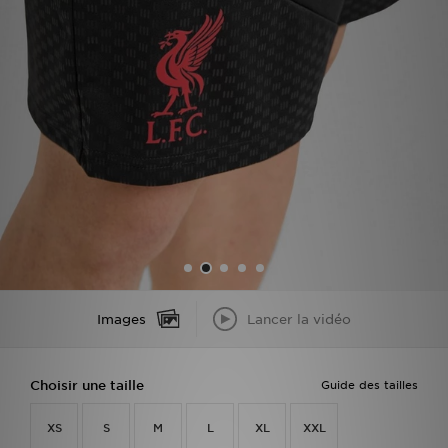
Mon JD
Suivre Ma Commande
Service client
Nos Magasins
Télécharge l'Appli
Images
Lancer la vidéo
Choisir une taille
Guide des tailles
XS
S
M
L
XL
XXL