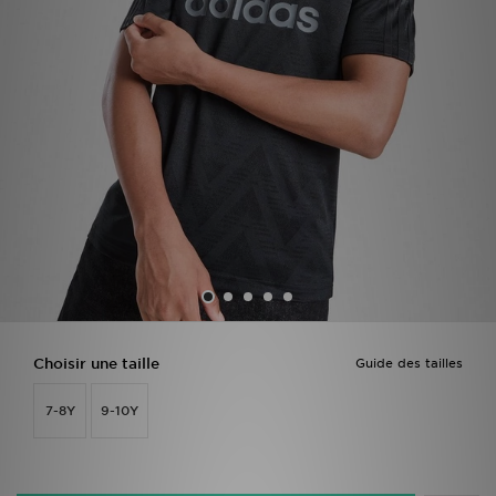
Mon JD
Suivre Ma Commande
Service client
Nos Magasins
Télécharge l'Appli
Choisir une taille
Guide des tailles
7-8Y
9-10Y