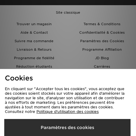
Site classique
Trouver un magasin
Termes & Conditions
Aide & Contact
Confidentialité & Cookies
Suivre ma commande
Paramètres des Cookies
Livraison & Retours
Programme Affiliation
Programme de fidélité
JD Blog
Réduction étudiants
Carrières
Carte Cadeau
Cookies
En cliquant sur "Accepter tous les cookies", vous acceptez que
des cookies soient stockés sur votre appareil afin d'améliorer la
navigation sur le site, d'analyser son utilisation et de contribuer
à nos efforts de marketing. Les préférences peuvent être
ajustées à tout moment dans les paramètres des cookies.
Consultez notre
Politique d'utilisation des cookies
Livraison Vers
Paramètres des cookies
France