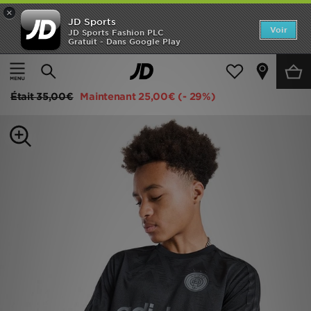
×
JD Sports
Accueil
Voir
JD Sports Fashion PLC
Gratuit - Dans Google Play
Accueil
Enfant
Vêtements Junior (8-15 ans)
T-Shirts et Polos
Nouveautés
adidas Originals T-shirt Football Junior
Homme
Était
35,00€
Maintenant
25,00€
(- 29%)
Femme
Enfant
Collections
Marques
Football
Sports
PROMOS