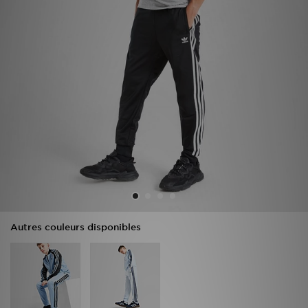
Mon JD
Suivre Ma Commande
Service client
Nos Magasins
Télécharge l'Appli
Autres couleurs disponibles