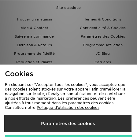
Site classique
Trouver un magasin
Termes & Conditions
Aide & Contact
Confidentialité & Cookies
Suivre ma commande
Paramètres des Cookies
Livraison & Retours
Programme Affiliation
Programme de fidélité
JD Blog
Réduction étudiants
Carrières
Carte Cadeau
Cookies
En cliquant sur "Accepter tous les cookies", vous acceptez que
des cookies soient stockés sur votre appareil afin d'améliorer la
navigation sur le site, d'analyser son utilisation et de contribuer
à nos efforts de marketing. Les préférences peuvent être
ajustées à tout moment dans les paramètres des cookies.
Consultez notre
Politique d'utilisation des cookies
Livraison Vers
Paramètres des cookies
France