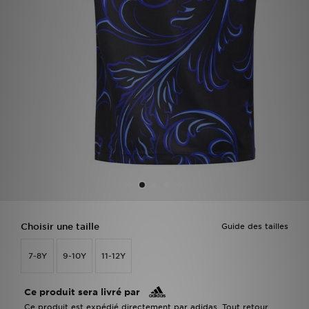
Mon JD
Suivre Ma Commande
Service client
Nos Magasins
Télécharge l'Appli
Choisir une taille
Guide des tailles
7-8Y
9-10Y
11-12Y
Ce produit sera livré par
Ce produit est expédié directement par adidas. Tout retour