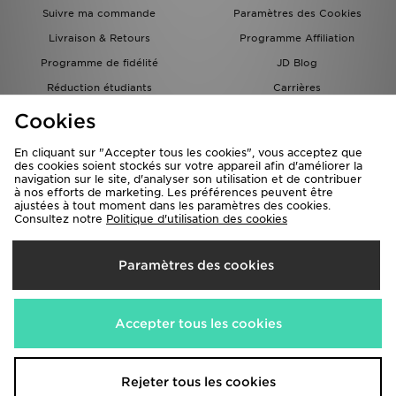
Suivre ma commande
Paramètres des Cookies
Livraison & Retours
Programme Affiliation
Programme de fidélité
JD Blog
Réduction étudiants
Carrières
Carte Cadeau
Cookies
En cliquant sur "Accepter tous les cookies", vous acceptez que
des cookies soient stockés sur votre appareil afin d'améliorer la
navigation sur le site, d'analyser son utilisation et de contribuer
à nos efforts de marketing. Les préférences peuvent être
ajustées à tout moment dans les paramètres des cookies.
Consultez notre
Politique d'utilisation des cookies
Livraison Vers
Paramètres des cookies
France
Nous acceptons les méthodes de paiement suivantes
Accepter tous les cookies
Visitez notre site corporate
www.jdplc.com
Rejeter tous les cookies