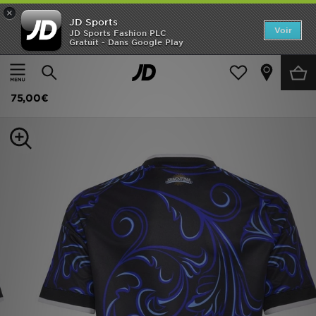
×
JD Sports
Accueil
Voir
JD Sports Fashion PLC
Gratuit - Dans Google Play
Accueil
Enfant
Vêtements Junior (8-15 ans)
Maillots Officiels
Nouveautés
adidas Maillot Extérieur Argentine 26 Enfants
Homme
75,00€
Femme
Enfant
Collections
Marques
Football
Sports
PROMOS