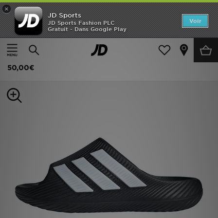
×
JD Sports
Accueil
Voir
JD Sports Fashion PLC
Gratuit - Dans Google Play
Accueil
Homme
Chaussures Homme
Tongs et Sandales
Nouveautés
adidas Claquette Purechill
Homme
50,00€
Femme
Enfant
Collections
Marques
Football
Sports
PROMOS