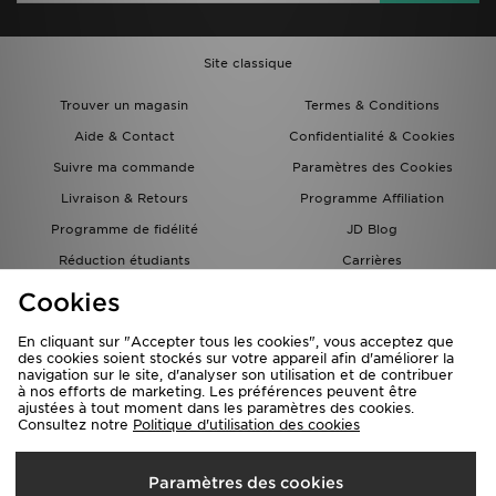
Site classique
Trouver un magasin
Termes & Conditions
Aide & Contact
Confidentialité & Cookies
Suivre ma commande
Paramètres des Cookies
Livraison & Retours
Programme Affiliation
Programme de fidélité
JD Blog
Réduction étudiants
Carrières
Carte Cadeau
Cookies
En cliquant sur "Accepter tous les cookies", vous acceptez que
des cookies soient stockés sur votre appareil afin d'améliorer la
navigation sur le site, d'analyser son utilisation et de contribuer
à nos efforts de marketing. Les préférences peuvent être
ajustées à tout moment dans les paramètres des cookies.
Consultez notre
Politique d'utilisation des cookies
Livraison Vers
Paramètres des cookies
France