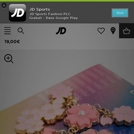
×
JD Sports
Accueil
Voir
JD Sports Fashion PLC
Gratuit - Dans Google Play
Accueil
Femme
Accessoires Femme
Divers
Nouveautés
Crocs Lot de 5 Jibbitz Cherry Blooming
Homme
19,00€
Femme
Enfant
Collections
Marques
Football
Sports
PROMOS