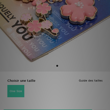
Mon JD
Suivre Ma Commande
Service client
Nos Magasins
Télécharge l'Appli
Choisir une taille
Guide des tailles
One Size