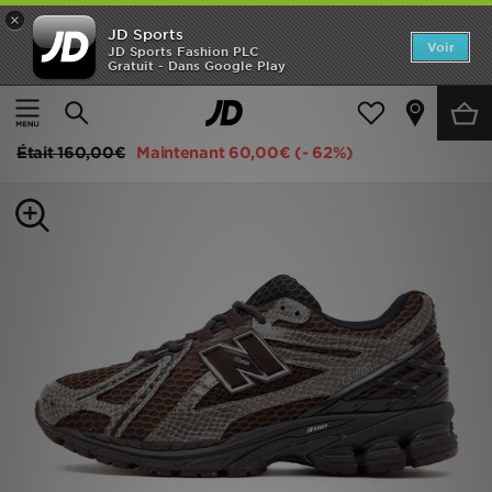
×
JD Sports
Accueil
Voir
JD Sports Fashion PLC
Gratuit - Dans Google Play
Accueil
Femme
Chaussures Femme
Baskets
Nouveautés
New Balance 1906R Femme
Homme
Était
160,00€
Maintenant
60,00€
(- 62%)
Femme
Enfant
Collections
Marques
Football
Sports
PROMOS