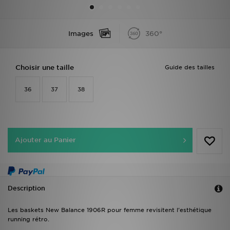
Mon JD
Images
360°
Suivre Ma Commande
Choisir une taille
Guide des tailles
Service client
36
37
38
Nos Magasins
Télécharge l'Appli
Ajouter au Panier
Description
Les baskets New Balance 1906R pour femme revisitent l'esthétique
running rétro.