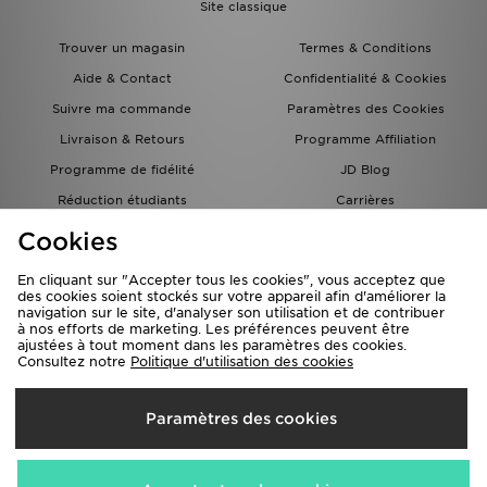
Site classique
Trouver un magasin
Termes & Conditions
Aide & Contact
Confidentialité & Cookies
Suivre ma commande
Paramètres des Cookies
Livraison & Retours
Programme Affiliation
Programme de fidélité
JD Blog
Réduction étudiants
Carrières
Carte Cadeau
Cookies
En cliquant sur "Accepter tous les cookies", vous acceptez que
des cookies soient stockés sur votre appareil afin d'améliorer la
navigation sur le site, d'analyser son utilisation et de contribuer
à nos efforts de marketing. Les préférences peuvent être
ajustées à tout moment dans les paramètres des cookies.
Consultez notre
Politique d'utilisation des cookies
Livraison Vers
Paramètres des cookies
France
Nous acceptons les méthodes de paiement suivantes