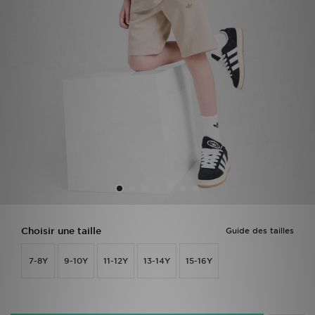
Mon JD
Suivre Ma Commande
Service client
Nos Magasins
Télécharge l'Appli
Choisir une taille
Guide des tailles
7-8Y
9-10Y
11-12Y
13-14Y
15-16Y