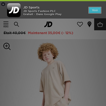
×
JD Sports
Accueil
Voir
JD Sports Fashion PLC
Gratuit - Dans Google Play
Accueil
Enfant
Vêtements Junior (8-15 ans)
Shorts
Nouveautés
adidas Originals Ensemble T-shirt/Short Junior
Homme
Était
40,00€
Maintenant
35,00€
(- 12%)
Femme
Enfant
Collections
Marques
Football
Sports
PROMOS