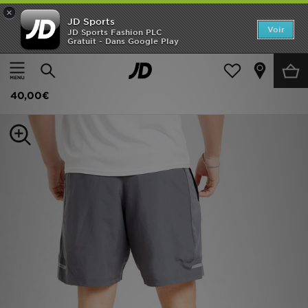
×
JD Sports
Accueil
Voir
JD Sports Fashion PLC
Gratuit - Dans Google Play
Accueil
Homme
Vêtements Homme
Shorts
Nouveautés
Under Armour Short Tech Utility
Homme
40,00€
Femme
Enfant
Collections
Marques
Football
Sports
PROMOS