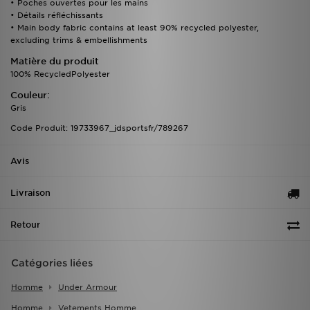
• Poches ouvertes pour les mains
• Détails réfléchissants
• Main body fabric contains at least 90% recycled polyester,
excluding trims & embellishments
Matière du produit
100% RecycledPolyester
Couleur:
Gris
Code Produit: 19733967_jdsportsfr/789267
Avis
Livraison
Retour
Catégories liées
Homme
Under Armour
Homme
Vetements Homme