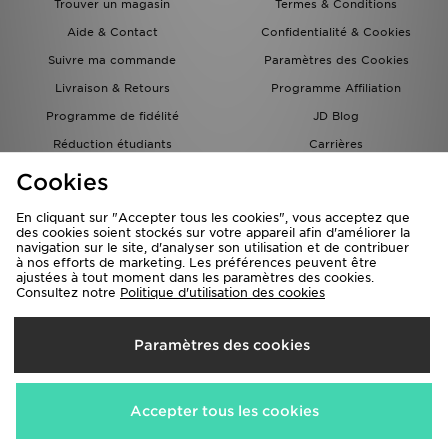
Trouver un magasin
Termes & Conditions
Aide & Contact
Confidentialité & Cookies
Suivre ma commande
Paramètres des Cookies
Livraison & Retours
Programme Affiliation
Programme de fidélité
JD Blog
Réduction étudiants
Carrières
Carte Cadeau
Cookies
En cliquant sur "Accepter tous les cookies", vous acceptez que
des cookies soient stockés sur votre appareil afin d'améliorer la
navigation sur le site, d'analyser son utilisation et de contribuer
à nos efforts de marketing. Les préférences peuvent être
ajustées à tout moment dans les paramètres des cookies.
Consultez notre
Politique d'utilisation des cookies
Livraison Vers
Paramètres des cookies
France
Nous acceptons les méthodes de paiement suivantes
Accepter tous les cookies