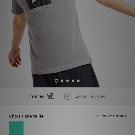
Mon JD
Suivre Ma Commande
Service client
Nos Magasins
Télécharge l'Appli
Images
Lancer la vidéo
Choisir une taille
Guide des tailles
S