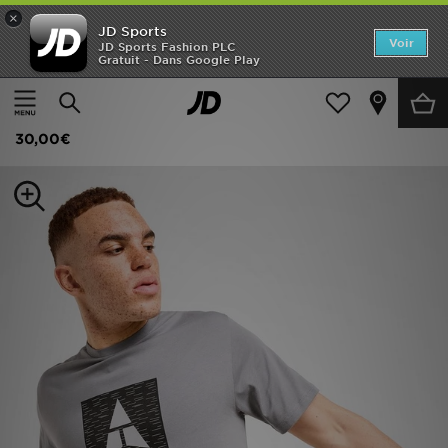
×
JD Sports
Accueil
Voir
JD Sports Fashion PLC
Gratuit - Dans Google Play
Accueil
Homme
Vêtements Homme
T-shirts et Débardeurs
Nouveautés
Technicals T-shirt Hold
Homme
30,00€
Femme
Enfant
Collections
Marques
Football
Sports
PROMOS