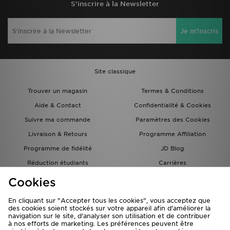
S'inscrire à la Newsletter
Je m'inscris
Site classique
Trouver un magasin
Termes & Conditions
Aide & Contact
Confidentialité & Cookies
Suivre ma commande
Paramètres des Cookies
Livraison & Retours
Programme Affiliation
Programme de fidélité
JD Blog
Réduction étudiants
Carrières
Carte Cadeau
Cookies
En cliquant sur "Accepter tous les cookies", vous acceptez que
des cookies soient stockés sur votre appareil afin d'améliorer la
navigation sur le site, d'analyser son utilisation et de contribuer
à nos efforts de marketing. Les préférences peuvent être