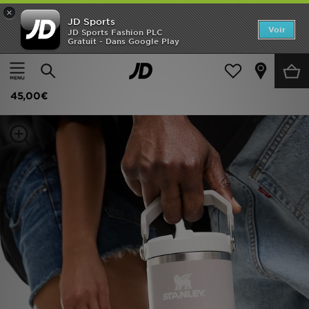
×
JD Sports
Accueil
Voir
JD Sports Fashion PLC
Gratuit - Dans Google Play
Accueil
Femme
Accessoires Femme
Divers
Nouveautés
Stanley Gourde IceFlow Flip Straw 0
Homme
45,00€
Femme
Enfant
Collections
Marques
Football
Sports
PROMOS