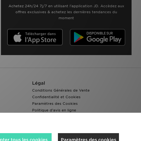
Achetez 24h/24 7j/7 en utilisant l'application JD. Accèdez aux
offres exclusives & achetez les dernières tendances du
moment
Légal
Conditions Générales de Vente
Confidentialité et Cookies
Paramètres des Cookies
Politique d'avis en ligne
Accessibilité
ter tous les cookies
Paramètres des cookies