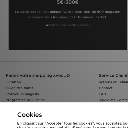
5€-300€
La carte cadeau est unique. Valide dans plus de 500 magasins
à travers tous les pays, c'est le cadeau parfait.
Acheter une carte cadeau
Faites votre shopping avec JD
Service Client
Livraison
Retours et Echa
Guide des tailles
Contact
Trouver un magasin
FAQ
Programme de Fidélité
Suivre ma Comm
Réduction Etudiants
JD Blog
Cookies
En cliquant sur "Accepter tous les cookies", vous acceptez qu
stockés sur votre appareil afin d'améliorer la navigation sur le 