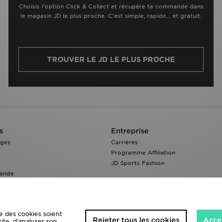
Choisis l’option Click & Collect et récupère ta commande dans
le magasin JD le plus proche. C’est simple, rapide… et gratuit.
TROUVER LE JD LE PLUS PROCHE
s
Entreprise
nges
Carrières
Programme Affiliation
JD Sports Fashion
ande
e des cookies soient
Rejeter tous les cookies
Accep
site, d'analyser son