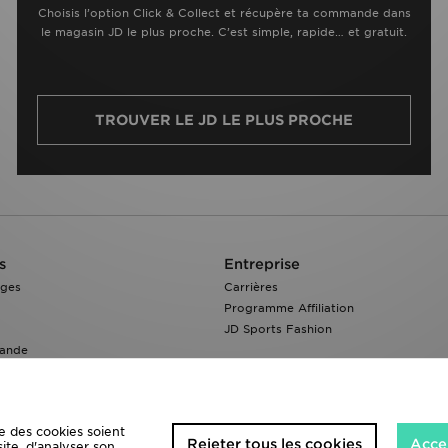
Choisis l’option Click & Collect et récupère ta commande dans
le magasin JD le plus proche. C’est simple, rapide… et gratuit.
TROUVER LE JD LE PLUS PROCHE
s
Entreprise
nges
Carrières
Programme Affiliation
JD Sports Fashion
ande
e des cookies soient
Rejeter tous les cookies
Accep
site, d'analyser son