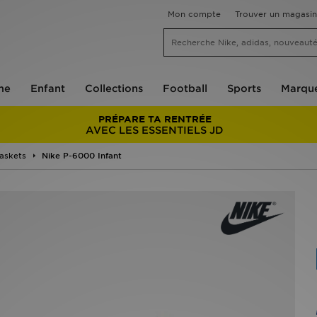
Mon compte
Trouver un magasin
me
Enfant
Collections
Football
Sports
Marqu
PRÉPARE TA RENTRÉE
AVEC LES ESSENTIELS JD
askets
Nike P-6000 Infant