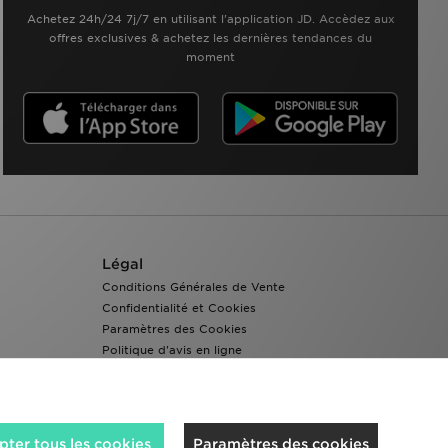
Achetez 24h/24 7j/7 en utilisant l'application JD. Accèdez aux
offres exclusives & achetez les dernières tendances du
moment
Légal
Conditions Générales de Vente
Confidentialité et Cookies
Paramètres des Cookies
Politique d'avis en ligne
Accessibilité
ter tous les cookies
Paramètres des cookies