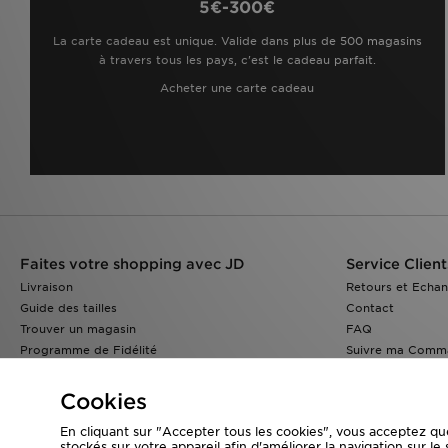
5€-300€
La carte cadeau est unique. Valide dans plus de 500 magasins
à travers tous les pays, c'est le cadeau parfait.
Acheter une carte cadeau
Faites votre shopping avec JD
Service Client
Livraison
Retours et Echa
Guide des tailles
Contact
Trouver un magasin
FAQ
Programme de Fidélité
Suivre ma Comm
Réduction Etudiants
JD Blog
Cookies
En cliquant sur "Accepter tous les cookies", vous acceptez qu
stockés sur votre appareil afin d'améliorer la navigation sur le 