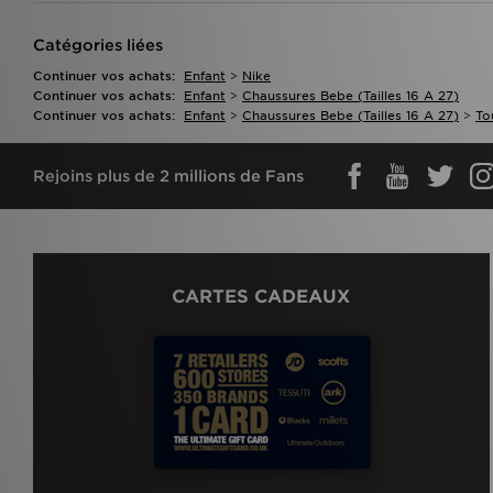
Catégories liées
Continuer vos achats:
Enfant
>
Nike
Continuer vos achats:
Enfant
>
Chaussures Bebe (tailles 16 A 27)
Continuer vos achats:
Enfant
>
Chaussures Bebe (tailles 16 A 27)
>
To
Rejoins plus de 2 millions de Fans
CARTES CADEAUX