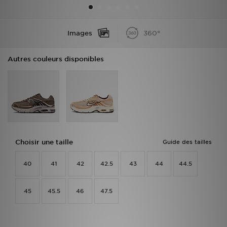
Mon JD
Images
360°
Suivre Ma Commande
Autres couleurs disponibles
Service client
Nos Magasins
Télécharge l'Appli
Choisir une taille
Guide des tailles
40
41
42
42.5
43
44
44.5
45
45.5
46
47.5