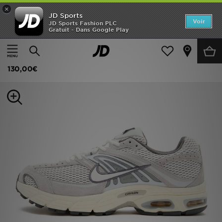
×
JD Sports
Accueil
Voir
JD Sports Fashion PLC
Gratuit - Dans Google Play
Accueil
Homme
Chaussures Homme
Baskets
Nouveautés
Nike Air Max Moto 2K
Homme
130,00€
Femme
Enfant
Collections
Marques
Football
Sports
PROMOS