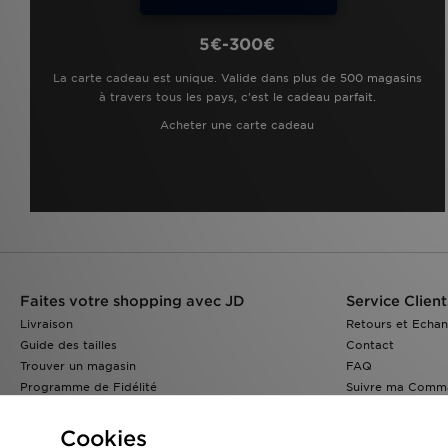
5€-300€
La carte cadeau est unique. Valide dans plus de 500 magasins
à travers tous les pays, c'est le cadeau parfait.
Acheter une carte cadeau
Faites votre shopping avec JD
Service Client
Livraison
Retours et Echa
Guide des tailles
Contact
Trouver un magasin
FAQ
Programme de Fidélité
Suivre ma Comm
Réduction Etudiants
JD Blog
Cookies