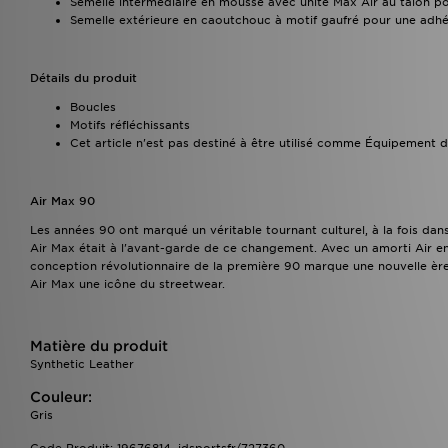
Semelle intermédiaire en mousse avec unité Max Air au talon po
Semelle extérieure en caoutchouc à motif gaufré pour une adhér
Détails du produit
Boucles
Motifs réfléchissants
Cet article n'est pas destiné à être utilisé comme Équipement d
Air Max 90
Les années 90 ont marqué un véritable tournant culturel, à la fois dan
Air Max était à l'avant-garde de ce changement. Avec un amorti Air enco
conception révolutionnaire de la première 90 marque une nouvelle ère.
Air Max une icône du streetwear.
Matière du produit
Synthetic Leather
Couleur:
Gris
Code Produit: 19676814_jdsportsfr/727360