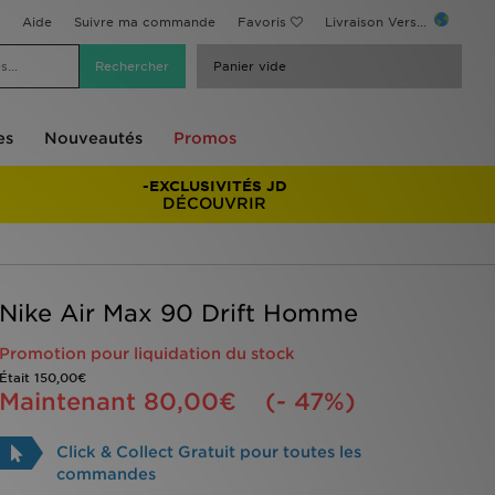
Aide
Suivre ma commande
Favoris
Livraison Vers...
Panier vide
es
Nouveautés
Promos
-EXCLUSIVITÉS JD
DÉCOUVRIR
Nike Air Max 90 Drift Homme
Promotion pour liquidation du stock
Était
150,00€
Maintenant
80,00€
(- 47%)
Click & Collect Gratuit pour toutes les
commandes