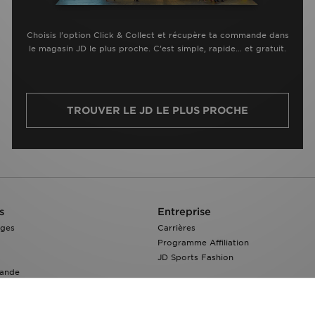
Choisis l’option Click & Collect et récupère ta commande dans
le magasin JD le plus proche. C’est simple, rapide… et gratuit.
TROUVER LE JD LE PLUS PROCHE
s
Entreprise
nges
Carrières
Programme Affiliation
JD Sports Fashion
ande