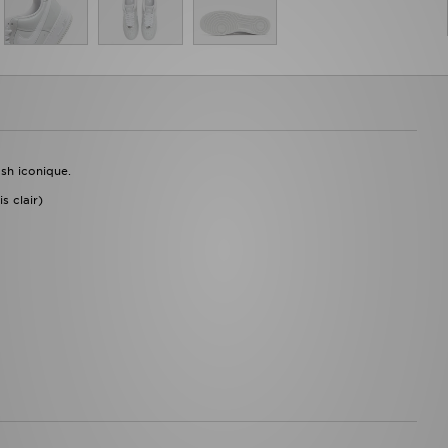
sh iconique.
s clair)