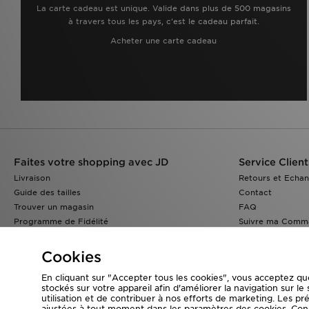
La carte cadeau est unique. Valide dans plus de 500 magasins
à travers tous les pays, c'est le cadeau parfait.
Acheter une carte cadeau
Faites votre shopping avec JD
Service Client
Livraison
Retours et Echa
Guide des tailles
Contact
Trouver un magasin
FAQ
Programme de Fidélité
Suivre ma Comm
Réduction Etudiants
JD Blog
Cookies
En cliquant sur "Accepter tous les cookies", vous acceptez qu
stockés sur votre appareil afin d'améliorer la navigation sur le 
utilisation et de contribuer à nos efforts de marketing. Les p
Visitez notre site corporate
www.jdplc.com
ajustées à tout moment dans les paramètres des cookies. Con