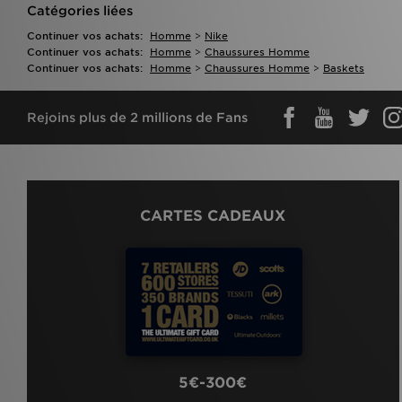
Catégories liées
Continuer vos achats:
Homme
>
Nike
Continuer vos achats:
Homme
>
Chaussures Homme
Continuer vos achats:
Homme
>
Chaussures Homme
>
Baskets
Rejoins plus de 2 millions de Fans
CARTES CADEAUX
5€-300€