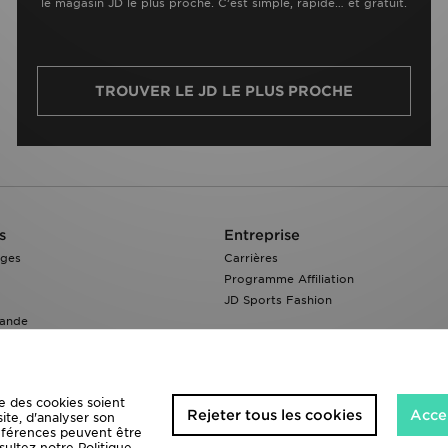
le magasin JD le plus proche. C’est simple, rapide… et gratuit.
TROUVER LE JD LE PLUS PROCHE
s
Entreprise
nges
Carrières
Programme Affiliation
JD Sports Fashion
ande
e des cookies soient
Rejeter tous les cookies
Accep
site, d'analyser son
références peuvent être
sultez notre
Politique