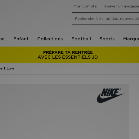
Mon compte
Trouver un magasin
me
Enfant
Collections
Football
Sports
Marqu
PRÉPARE TA RENTRÉE
AVEC LES ESSENTIELS JD
ce 1 Low