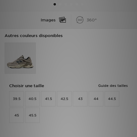
Mon JD
Images
360°
Suivre Ma Commande
Autres couleurs disponibles
Service client
Nos Magasins
Télécharge l'Appli
Choisir une taille
Guide des tailles
39.5
40.5
41.5
42.5
43
44
44.5
45
45.5