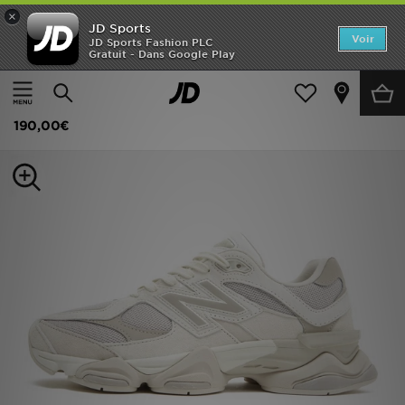
×
JD Sports
Accueil
Voir
JD Sports Fashion PLC
Gratuit - Dans Google Play
Accueil
Homme
Chaussures Homme
Baskets
Nouveautés
New Balance 9060 Homme
Homme
190,00€
Femme
Enfant
Collections
Marques
Football
Sports
PROMOS