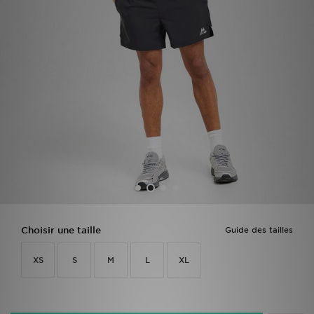
Mon JD
Suivre Ma Commande
Service client
Nos Magasins
Télécharge l'Appli
Choisir une taille
Guide des tailles
XS
S
M
L
XL