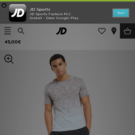
×
JD Sports
Accueil
Voir
JD Sports Fashion PLC
Gratuit - Dans Google Play
Accueil
Homme
Vêtements Homme
T-shirts et Débardeurs
Nouveautés
MONTIREX T-shirt Vector Seamless
Homme
45,00€
Femme
Enfant
Collections
Marques
Football
Sports
PROMOS