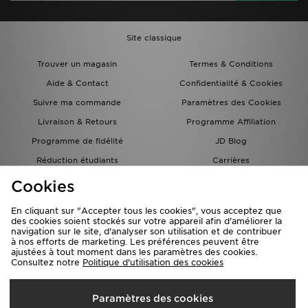
Site classique
Trouver un magasin
Termes & Conditions
Aide & Contact
Confidentialité & Cookies
Suivre ma commande
Paramètres des Cookies
Livraison & Retours
Programme Affiliation
Programme de fidélité
JD Blog
Réduction étudiants
Carrières
Carte Cadeau
Cookies
En cliquant sur "Accepter tous les cookies", vous acceptez que
des cookies soient stockés sur votre appareil afin d'améliorer la
navigation sur le site, d'analyser son utilisation et de contribuer
à nos efforts de marketing. Les préférences peuvent être
ajustées à tout moment dans les paramètres des cookies.
Consultez notre
Politique d'utilisation des cookies
Livraison Vers
Paramètres des cookies
France