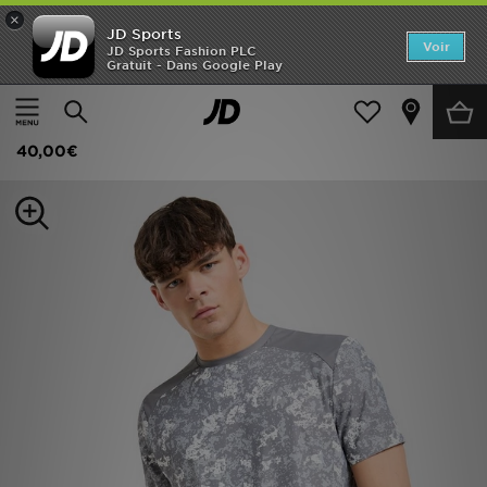
×
JD Sports
Accueil
Voir
JD Sports Fashion PLC
Gratuit - Dans Google Play
Accueil
Homme
Vêtements Homme
T-shirts et Débardeurs
Nouveautés
MONTIREX T-shirt Covert
Homme
40,00€
Femme
Enfant
Collections
Marques
Football
Sports
PROMOS