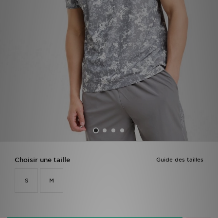
Mon JD
Suivre Ma Commande
Service client
Nos Magasins
Télécharge l'Appli
Choisir une taille
Guide des tailles
S
M