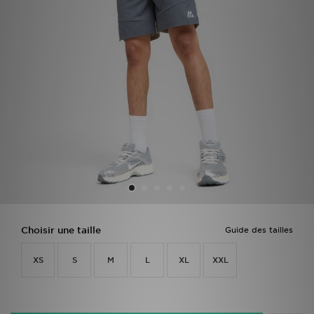
Mon JD
Suivre Ma Commande
Service client
Nos Magasins
Télécharge l'Appli
Choisir une taille
Guide des tailles
XS
S
M
L
XL
XXL