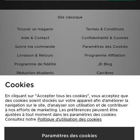
Site classique
Trouver un magasin
Termes & Conditions
Aide & Contact
Confidentialité & Cookies
Suivre ma commande
Paramètres des Cookies
Livraison & Retours
Programme Affiliation
Programme de fidélité
JD Blog
Réduction étudiants
Carrières
Carte Cadeau
Cookies
En cliquant sur "Accepter tous les cookies", vous acceptez que
des cookies soient stockés sur votre appareil afin d'améliorer la
navigation sur le site, d'analyser son utilisation et de contribuer
à nos efforts de marketing. Les préférences peuvent être
ajustées à tout moment dans les paramètres des cookies.
Consultez notre
Politique d'utilisation des cookies
Livraison Vers
Paramètres des cookies
France