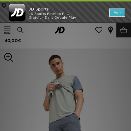
×
JD Sports
Accueil
Voir
JD Sports Fashion PLC
Gratuit - Dans Google Play
Accueil
Homme
Vêtements Homme
Shorts
Nouveautés
MONTIREX Short Swift
Homme
40,00€
Femme
Enfant
Collections
Marques
Football
Sports
PROMOS