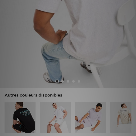
Mon JD
Suivre Ma Commande
Service client
Nos Magasins
Télécharge l'Appli
Autres couleurs disponibles