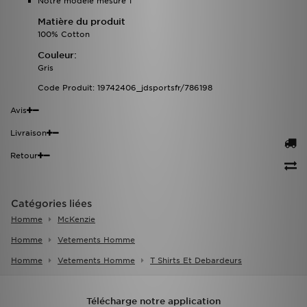
Notre modèle mesure 1
Matière du produit
100% Cotton
Couleur:
Gris
Code Produit: 19742406_jdsportsfr/786198
Avis
Livraison
Retour
Catégories liées
Homme
McKenzie
Homme
Vetements Homme
Homme
Vetements Homme
T Shirts Et Debardeurs
Télécharge notre application