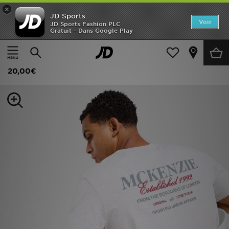
×
JD Sports
Accueil
Voir
JD Sports Fashion PLC
Gratuit - Dans Google Play
Accueil
Homme
Vêtements Homme
T-shirts et Débardeurs
Nouveautés
McKenzie T-shirt Type
Homme
20,00€
Femme
Enfant
Collections
Marques
Football
Sports
PROMOS