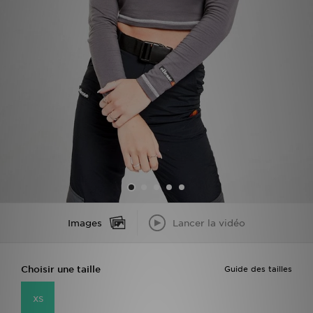
Mon JD
Suivre Ma Commande
Service client
Nos Magasins
Télécharge l'Appli
Images
Lancer la vidéo
Choisir une taille
Guide des tailles
XS