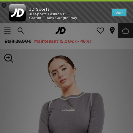
×
JD Sports
Accueil
Voir
JD Sports Fashion PLC
Gratuit - Dans Google Play
Accueil
Femme
Vêtements Femme
Tops
Nouveautés
Ellesse T-shirt Contrast Crop Manches longues Femme
Homme
Était
28,00€
Maintenant
15,00€
(- 46%)
Femme
Enfant
Collections
Marques
Football
Sports
PROMOS