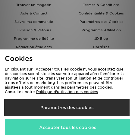
Trouver un magasin
Termes & Conditions
Aide & Contact
Confidentialité & Cookies
Suivre ma commande
Paramètres des Cookies
Livraison & Retours
Programme Affiliation
Programme de fidélité
JD Blog
Réduction étudiants
Carrières
Carte Cadeau
Cookies
En cliquant sur "Accepter tous les cookies", vous acceptez que
des cookies soient stockés sur votre appareil afin d'améliorer la
navigation sur le site, d'analyser son utilisation et de contribuer
à nos efforts de marketing. Les préférences peuvent être
ajustées à tout moment dans les paramètres des cookies.
Consultez notre
Politique d'utilisation des cookies
Livraison Vers
Paramètres des cookies
France
Nous acceptons les méthodes de paiement suivantes
Accepter tous les cookies