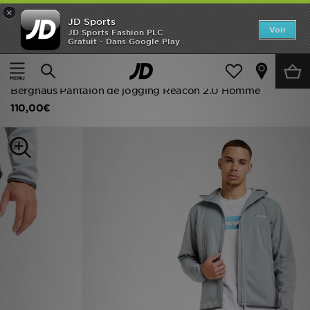
×
JD Sports
Accueil
Voir
JD Sports Fashion PLC
Gratuit - Dans Google Play
Accueil
Homme
Vêtements Homme
Nouveautés
Pantalons de Survêtement
Homme
Berghaus Pantalon de jogging Reacon 2.0 Homme
110,00€
Femme
Enfant
Collections
Marques
Football
Sports
PROMOS