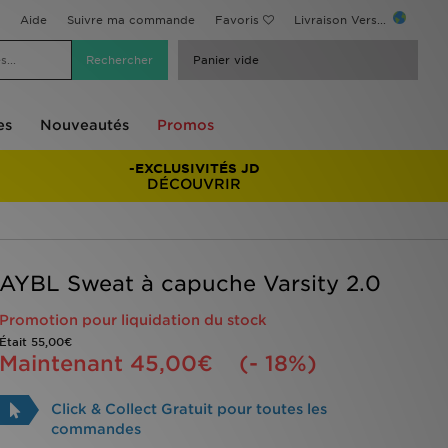
Aide
Suivre ma commande
Favoris
Livraison Vers...
Panier vide
es
Nouveautés
Promos
-EXCLUSIVITÉS JD
DÉCOUVRIR
AYBL Sweat à capuche Varsity 2.0
Promotion pour liquidation du stock
Était
55,00€
Maintenant
45,00€
(- 18%)
Click & Collect Gratuit pour toutes les
commandes