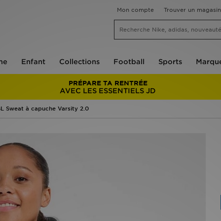
Mon compte
Trouver un magasin
me
Enfant
Collections
Football
Sports
Marqu
PRÉPARE TA RENTRÉE
AVEC LES ESSENTIELS JD
L Sweat à capuche Varsity 2.0