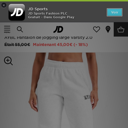
×
JD Sports
Accueil
Voir
JD Sports Fashion PLC
Gratuit - Dans Google Play
Accueil
Femme
Vêtements Femme
Nouveautés
Pantalons de Survêtement
Homme
AYBL Pantalon de jogging large Varsity 2.0
Était
55,00€
Maintenant
45,00€
(- 18%)
Femme
Enfant
Collections
Marques
Football
Sports
PROMOS