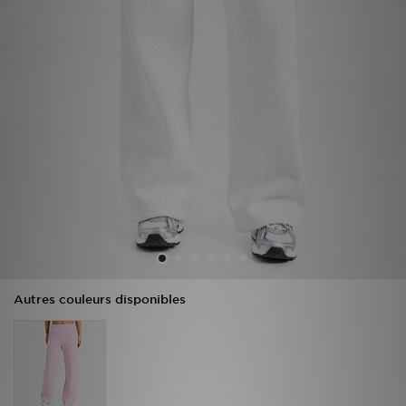
Mon JD
Suivre Ma Commande
Service client
Nos Magasins
Télécharge l'Appli
Autres couleurs disponibles