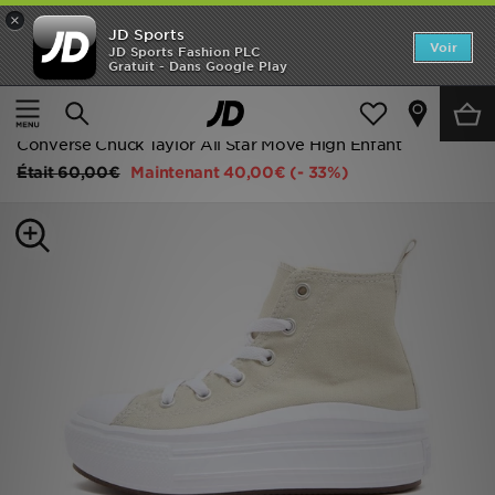
×
JD Sports
Accueil
Voir
JD Sports Fashion PLC
Gratuit - Dans Google Play
Accueil
Enfant
Chaussures Enfant (Tailles 28 à 35)
Nouveautés
Baskets Classiques
Homme
Converse Chuck Taylor All Star Move High Enfant
Était
60,00€
Maintenant
40,00€
(- 33%)
Femme
Enfant
Collections
Marques
Football
Sports
PROMOS