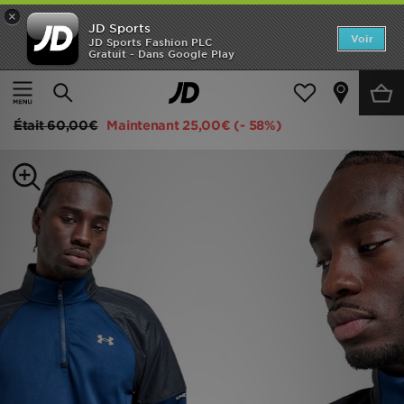
×
JD Sports
Accueil
Voir
JD Sports Fashion PLC
Gratuit - Dans Google Play
Accueil
Homme
Vêtements Homme
Sweats
Nouveautés
Under Armour Sweat 1/4 zip Brawl
Homme
Était
60,00€
Maintenant
25,00€
(- 58%)
Femme
Enfant
Collections
Marques
Football
Sports
PROMOS