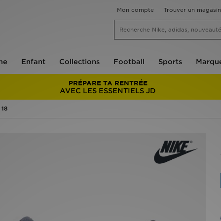
Mon compte
Trouver un magasin
me
Enfant
Collections
Football
Sports
Marqu
PRÉPARE TA RENTRÉE
AVEC LES ESSENTIELS JD
 18