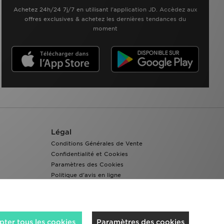
Achetez 24h/24 7j/7 en utilisant l'application JD. Accèdez aux
offres exclusives & achetez les dernières tendances du
moment
Légal
Conditions Générales de Vente
Confidentialité et Cookies
Paramètres des Cookies
Politique d'avis en ligne
Accessibilité
ter tous les cookies
Paramètres des cookies