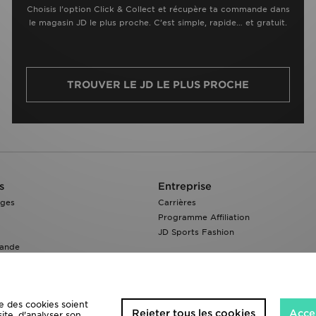
Choisis l’option Click & Collect et récupère ta commande dans
le magasin JD le plus proche. C’est simple, rapide… et gratuit.
TROUVER LE JD LE PLUS PROCHE
s
Entreprise
nges
Carrières
Programme Affiliation
JD Sports Fashion
ande
e des cookies soient
Rejeter tous les cookies
Accep
site, d'analyser son