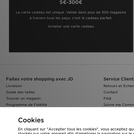
5€-300€
La carte cadeau est unique. Valide dans plus de 500 magasins
à travers tous les pays, c'est le cadeau parfait.
Acheter une carte cadeau
Faites votre shopping avec JD
Service Client
Livraison
Retours et Echa
Guide des tailles
Contact
Trouver un magasin
FAQ
Programme de Fidélité
Suivre ma Comm
Réduction Etudiants
JD Blog
Cookies
En cliquant sur "Accepter tous les cookies", vous acceptez qu
stockés sur votre appareil afin d'améliorer la navigation sur le 