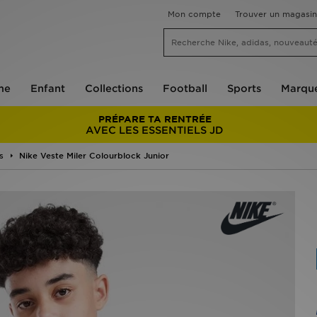
Mon compte
Trouver un magasin
me
Enfant
Collections
Football
Sports
Marqu
PRÉPARE TA RENTRÉE
AVEC LES ESSENTIELS JD
s
Nike Veste Miler Colourblock Junior