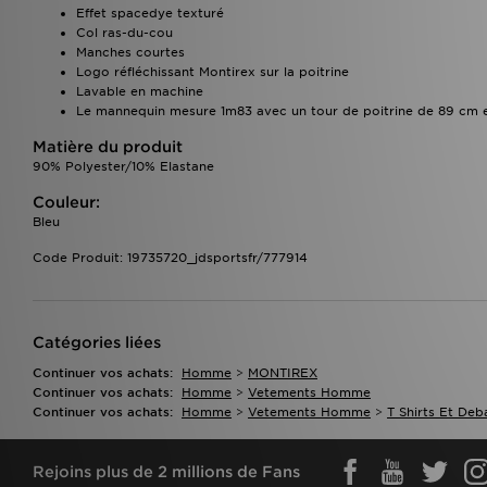
Effet spacedye texturé
Col ras-du-cou
Manches courtes
Logo réfléchissant Montirex sur la poitrine
Lavable en machine
Le mannequin mesure 1m83 avec un tour de poitrine de 89 cm et
Matière du produit
90% Polyester/10% Elastane
Couleur:
Bleu
Code Produit: 19735720_jdsportsfr/777914
Catégories liées
Continuer vos achats:
Homme
>
MONTIREX
Continuer vos achats:
Homme
>
Vetements Homme
Continuer vos achats:
Homme
>
Vetements Homme
>
T Shirts Et Deb
Rejoins plus de 2 millions de Fans