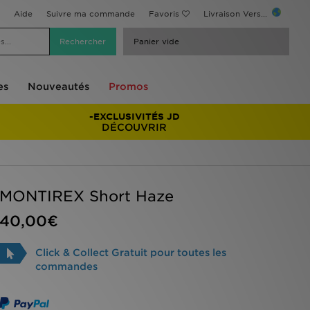
Aide
Suivre ma commande
Favoris
Livraison Vers...
Panier vide
es
Nouveautés
Promos
-EXCLUSIVITÉS JD
DÉCOUVRIR
MONTIREX Short Haze
40,00€
Click & Collect Gratuit pour toutes les
commandes